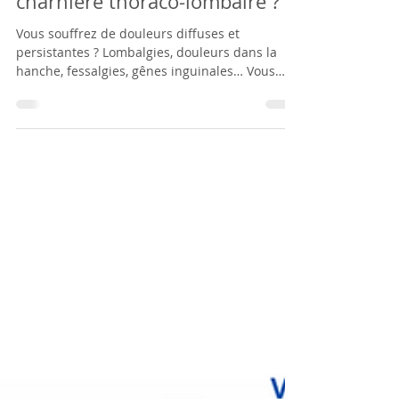
Laure Depernet
Mar 21, 2025
2 min read
Douleurs inexpliquées ? Et si
c’était le syndrome de la
charnière thoraco-lombaire ?
Vous souffrez de douleurs diffuses et
persistantes ? Lombalgies, douleurs dans la
hanche, fessalgies, gênes inguinales… Vous
avez tout...