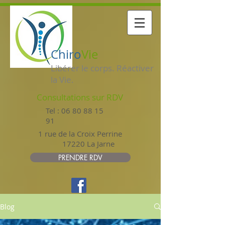
Chiro
Vie
Libérer le corps. Réactiver
la Vie.
Consultations sur RDV
Tel :
06 80 88 15
91
1 rue de la Croix Perrine
17220 La Jarne
PRENDRE RDV
Blog