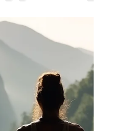
Focus sur la névralgie
pudendale
Vous ressentez des sensations de brûlures, de
tiraillements ou de pincements dans la région
périnéale qui augmentent au cours de la...